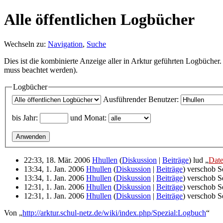
Alle öffentlichen Logbücher
Wechseln zu:
Navigation
,
Suche
Dies ist die kombinierte Anzeige aller in Arktur geführten Logbüche
muss beachtet werden).
Logbücher
Ausführender Benutzer:
bis Jahr:
und Monat:
22:33, 18. Mär. 2006
Hhullen
(
Diskussion
|
Beiträge
)
lud „
Date
13:34, 1. Jan. 2006
Hhullen
(
Diskussion
|
Beiträge
)
verschob S
13:34, 1. Jan. 2006
Hhullen
(
Diskussion
|
Beiträge
)
verschob S
12:31, 1. Jan. 2006
Hhullen
(
Diskussion
|
Beiträge
)
verschob S
12:31, 1. Jan. 2006
Hhullen
(
Diskussion
|
Beiträge
)
verschob S
Von „
http://arktur.schul-netz.de/wiki/index.php/Spezial:Logbuch
“