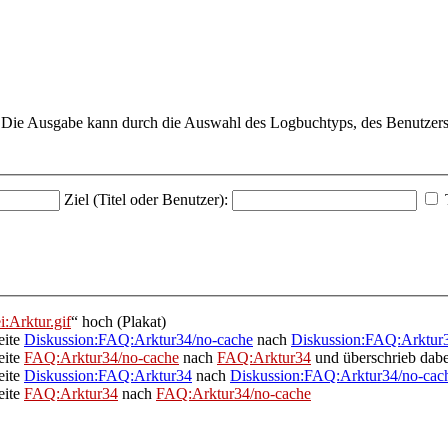
r. Die Ausgabe kann durch die Auswahl des Logbuchtyps, des Benutzers
Ziel (Titel oder Benutzer):
i:Arktur.gif
“ hoch
(Plakat)
eite
Diskussion:FAQ:Arktur34/no-cache
nach
Diskussion:FAQ:Arktur
eite
FAQ:Arktur34/no-cache
nach
FAQ:Arktur34
und überschrieb dabe
eite
Diskussion:FAQ:Arktur34
nach
Diskussion:FAQ:Arktur34/no-cac
eite
FAQ:Arktur34
nach
FAQ:Arktur34/no-cache